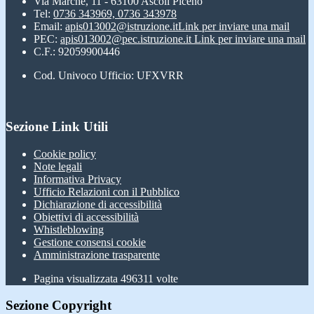
Via Marche, 11 - 63100 Ascoli Piceno
Tel:
0736 343969, 0736 343978
Email:
apis013002@istruzione.it
Link per inviare una mail
PEC:
apis013002@pec.istruzione.it
Link per inviare una mail
C.F.: 92059900446
Cod. Univoco Ufficio: UFXVRR
Sezione Link Utili
Cookie policy
Note legali
Informativa Privacy
Ufficio Relazioni con il Pubblico
Dichiarazione di accessibilità
Obiettivi di accessibilità
Whistleblowing
Gestione consensi cookie
Amministrazione trasparente
Pagina visualizzata
496311
volte
Sezione Copyright