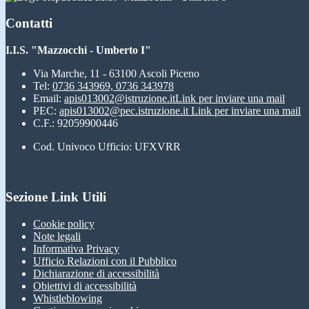
Contatti
I.I.S. "Mazzocchi - Umberto I"
Via Marche, 11 - 63100 Ascoli Piceno
Tel:
0736 343969, 0736 343978
Email:
apis013002@istruzione.it
Link per inviare una mail
PEC:
apis013002@pec.istruzione.it
Link per inviare una mail
C.F.: 92059900446
Cod. Univoco Ufficio: UFXVRR
Sezione Link Utili
Cookie policy
Note legali
Informativa Privacy
Ufficio Relazioni con il Pubblico
Dichiarazione di accessibilità
Obiettivi di accessibilità
Whistleblowing