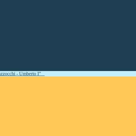
zzocchi - Umberto I”