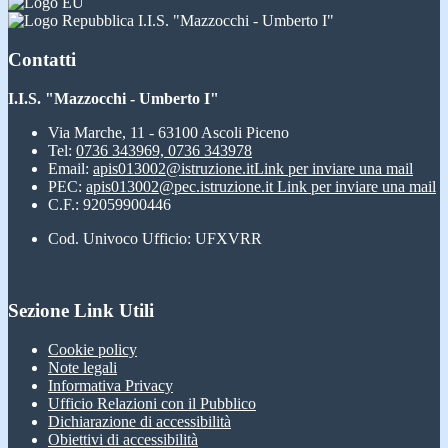
I.I.S. "Mazzocchi - Umberto I"
Contatti
I.I.S. "Mazzocchi - Umberto I"
Via Marche, 11 - 63100 Ascoli Piceno
Tel:
0736 343969, 0736 343978
Email:
apis013002@istruzione.it
Link per inviare una mail
PEC:
apis013002@pec.istruzione.it
Link per inviare una mail
C.F.: 92059900446
Cod. Univoco Ufficio: UFXVRR
Sezione Link Utili
Cookie policy
Note legali
Informativa Privacy
Ufficio Relazioni con il Pubblico
Dichiarazione di accessibilità
Obiettivi di accessibilità