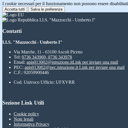
I cookie necessari per il funzionamento non possono essere disabilitati.
Accetta tutti
Salva le preferenze
I.I.S. "Mazzocchi - Umberto I"
Contatti
I.I.S. "Mazzocchi - Umberto I"
Via Marche, 11 - 63100 Ascoli Piceno
Tel:
0736 343969, 0736 343978
Email:
apis013002@istruzione.it
Link per inviare una mail
PEC:
apis013002@pec.istruzione.it
Link per inviare una mail
C.F.: 92059900446
Cod. Univoco Ufficio: UFXVRR
Sezione Link Utili
Cookie policy
Note legali
Informativa Privacy