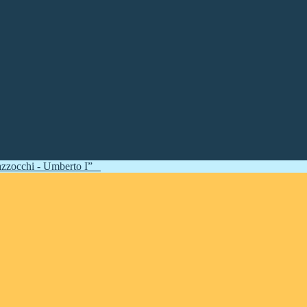
zzocchi - Umberto I”