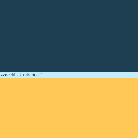
zzocchi - Umberto I”