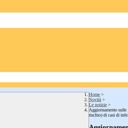
Home
>
Novità
>
Le notizie
>
Aggiornamento sulle mi
rischio) di casi di i
Aggiornament