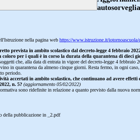
autosorveglian
ell'Istruzione nella pagina web
https://www.istruzione.it/iotornoascuola
tto prevista in ambito scolastico dal decreto-legge 4 febbraio 2022, 
a coloro per i quali è in corso la durata della quarantena di dieci gi
soggetti che, alla data di entrata in vigore del decreto-legge 4 febbraio 2
ovino in quarantena da almeno cinque giorni. Resta fermo, in ogni caso, 
tto periodo.
tività accertati in ambito scolastico, che continuano ad avere effetti
2022, n. 5?
(aggiornamento 05/02/2022)
 normativa sono ridefinite in relazione a quanto previsto dalla nuova nor
 della pubblicazione in _2.pdf