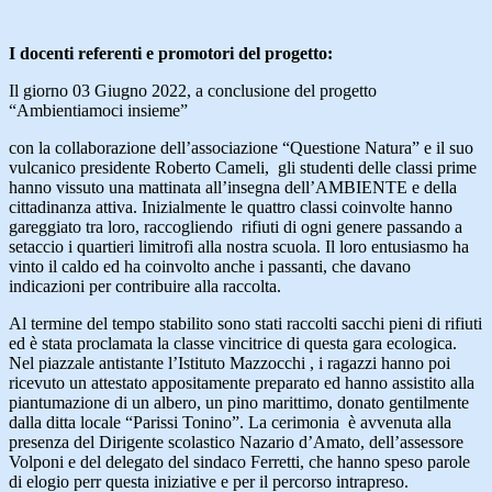
I docenti referenti e promotori del progetto:
Il giorno 03 Giugno 2022, a conclusione del progetto
“Ambientiamoci insieme”
con la collaborazione dell’associazione “Questione Natura” e il suo
vulcanico presidente Roberto Cameli, gli studenti delle classi prime
hanno vissuto una mattinata all’insegna dell’AMBIENTE e della
cittadinanza attiva. Inizialmente le quattro classi coinvolte hanno
gareggiato tra loro, raccogliendo rifiuti di ogni genere passando a
setaccio i quartieri limitrofi alla nostra scuola. Il loro entusiasmo ha
vinto il caldo ed ha coinvolto anche i passanti, che davano
indicazioni per contribuire alla raccolta.
Al termine del tempo stabilito sono stati raccolti sacchi pieni di rifiuti
ed è stata proclamata la classe vincitrice di questa gara ecologica.
Nel piazzale antistante l’Istituto Mazzocchi , i ragazzi hanno poi
ricevuto un attestato appositamente preparato ed hanno assistito alla
piantumazione di un albero, un pino marittimo, donato gentilmente
dalla ditta locale “Parissi Tonino”. La cerimonia è avvenuta alla
presenza del Dirigente scolastico Nazario d’Amato, dell’assessore
Volponi e del delegato del sindaco Ferretti, che hanno speso parole
di elogio perr questa iniziative e per il percorso intrapreso.