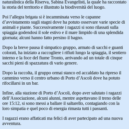
naturalistica della Riserva, Sabina Evangelisti, la quale ha raccontato
la storia del territorio e illustrato la biodiversità del luogo.
Poi l’allegra brigata si è incamminata verso le capanne
d’avvistamento sugli stagni dove ha potuto osservare varie specie di
animali e piante. Successivamente i ragazzi si sono rilassati sulla
spiaggia godendosi il sole estivo e il mare limpido di una splendida
giornata; alcuni hanno fatto persino il bagno.
Dopo la breve pausa il simpatico gruppo, armato di sacchi e guanti
colorati, ha iniziato a raccogliere i rifiuti lungo la spiaggia, il sentiero
interno e la foce del fiume Tronto, arrivando ad un totale di cinque
sacchi pieni di spazzatura di vario genere.
Dopo la raccolta, il gruppo ormai stanco ed accaldato ha ripreso il
cammino verso il centro urbano di Porto d’Ascoli dove ha potuto
rifocillarsi in un bar.
Infine, alla stazione di Porto d’Ascoli, dopo aver salutato i ragazzi
dell’Associazione, alcuni alunni, mentre aspettavano il treno delle
ore 15:12, si sono messi a ballare il saltarello, contagiando con la
loro simpatia e quel poco di energia rimasta tutti i passanti.
I ragazzi erano affaticati ma felici di aver partecipato ad una nuova
avventura.