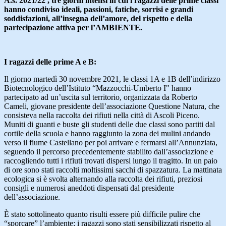
A.s.
2021/22 , tre giorni intensi in cui i ragazzi delle prime classi
hanno condiviso ideali, passioni, fatiche, sorrisi e grandi
soddisfazioni, all’insegna dell’amore, del rispetto e della
partecipazione attiva per l’AMBIENTE.
I ragazzi delle prime A e B:
Il giorno martedì 30 novembre 2021, le classi 1A e 1B dell’indirizzo
Biotecnologico dell’Istituto “Mazzocchi-Umberto I" hanno
partecipato ad un’uscita sul territorio, organizzata da Roberto
Cameli, giovane presidente dell’associazione Questione Natura, che
consisteva nella raccolta dei rifiuti nella città di Ascoli Piceno.
Muniti di guanti e buste gli studenti delle due classi sono partiti dal
cortile della scuola e hanno raggiunto la zona dei mulini andando
verso il fiume Castellano per poi arrivare e fermarsi all’Annunziata,
seguendo il percorso precedentemente stabilito dall’associazione e
raccogliendo tutti i rifiuti trovati dispersi lungo il tragitto. In un paio
di ore sono stati raccolti moltissimi sacchi di spazzatura. La mattinata
ecologica si è svolta alternando alla raccolta dei rifiuti, preziosi
consigli e numerosi aneddoti dispensati dal presidente
dell’associazione.
È stato sottolineato quanto risulti essere più difficile pulire che
“sporcare” l’ambiente; i ragazzi sono stati sensibilizzati rispetto al