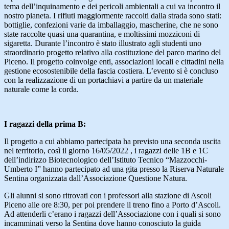
tema dell’inquinamento e dei pericoli ambientali a cui va incontro il
nostro pianeta. I rifiuti maggiormente raccolti dalla strada sono stati:
bottiglie, confezioni varie da imballaggio, mascherine, che ne sono
state raccolte quasi una quarantina, e moltissimi mozziconi di
sigaretta. Durante l’incontro è stato illustrato agli studenti uno
straordinario progetto relativo alla costituzione del parco marino del
Piceno. Il progetto coinvolge enti, associazioni locali e cittadini nella
gestione ecosostenibile della fascia costiera. L’evento si è concluso
con la realizzazione di un portachiavi a partire da un materiale
naturale come la corda.
I ragazzi della prima B:
Il progetto a cui abbiamo partecipata ha previsto una seconda uscita
nel territorio, così il giorno 16/05/2022 , i ragazzi delle 1B e 1C
dell’indirizzo Biotecnologico dell’Istituto Tecnico “Mazzocchi-
Umberto I” hanno partecipato ad una gita presso la Riserva Naturale
Sentina organizzata dall’Associazione Questione Natura.
Gli alunni si sono ritrovati con i professori alla stazione di Ascoli
Piceno alle ore 8:30, per poi prendere il treno fino a Porto d’Ascoli.
Ad attenderli c’erano i ragazzi dell’Associazione con i quali si sono
incamminati verso la Sentina dove hanno conosciuto la guida