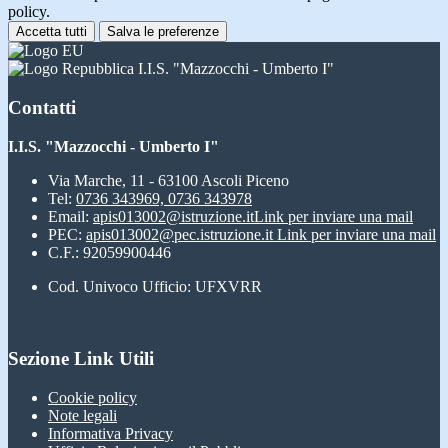
policy.
Accetta tutti
Salva le preferenze
I.I.S. "Mazzocchi - Umberto I"
Contatti
I.I.S. "Mazzocchi - Umberto I"
Via Marche, 11 - 63100 Ascoli Piceno
Tel:
0736 343969, 0736 343978
Email:
apis013002@istruzione.it
Link per inviare una mail
PEC:
apis013002@pec.istruzione.it
Link per inviare una mail
C.F.: 92059900446
Cod. Univoco Ufficio: UFXVRR
Sezione Link Utili
Cookie policy
Note legali
Informativa Privacy