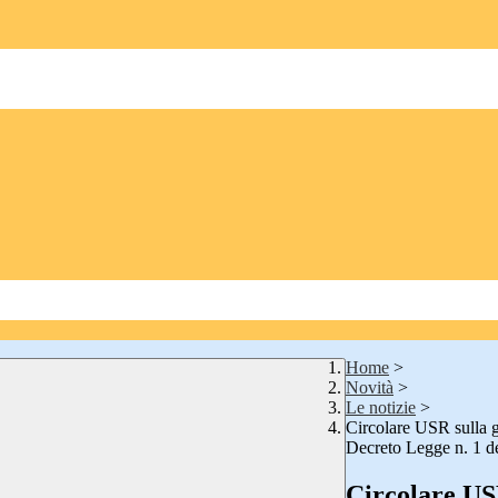
Home
>
Novità
>
Le notizie
>
Circolare USR sulla ge
Decreto Legge n. 1 d
Circolare USR