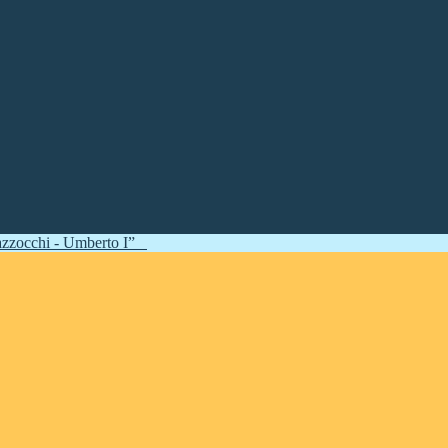
zzocchi - Umberto I”