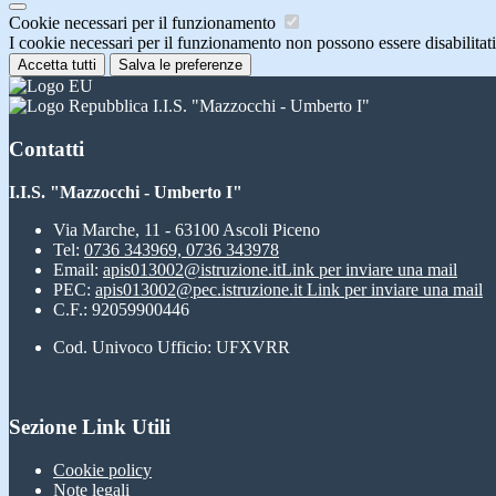
Cookie necessari per il funzionamento
I cookie necessari per il funzionamento non possono essere disabilitati.
Accetta tutti
Salva le preferenze
I.I.S. "Mazzocchi - Umberto I"
Contatti
I.I.S. "Mazzocchi - Umberto I"
Via Marche, 11 - 63100 Ascoli Piceno
Tel:
0736 343969, 0736 343978
Email:
apis013002@istruzione.it
Link per inviare una mail
PEC:
apis013002@pec.istruzione.it
Link per inviare una mail
C.F.: 92059900446
Cod. Univoco Ufficio: UFXVRR
Sezione Link Utili
Cookie policy
Note legali