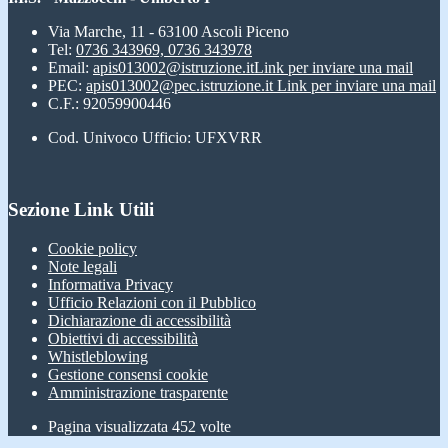
Via Marche, 11 - 63100 Ascoli Piceno
Tel:
0736 343969, 0736 343978
Email:
apis013002@istruzione.it
Link per inviare una mail
PEC:
apis013002@pec.istruzione.it
Link per inviare una mail
C.F.: 92059900446
Cod. Univoco Ufficio: UFXVRR
Sezione Link Utili
Cookie policy
Note legali
Informativa Privacy
Ufficio Relazioni con il Pubblico
Dichiarazione di accessibilità
Obiettivi di accessibilità
Whistleblowing
Gestione consensi cookie
Amministrazione trasparente
Pagina visualizzata
452
volte