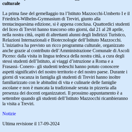
culturale
La prima fase del gemellaggio tra l’Istituto Mazzocchi-Umberto I e il
Friedrich-Wilhelm-Gymnasium di Treviri, giunto alla
trentacinquesima edizione, si è appena conclusa. Quattordici studenti
del liceo di Treviri hanno trascorso otto giorni, dal 21 al 28 aprile,
nella nostra città, ospiti di altrettanti alunni degli Indirizzi Turistico,
Relazioni Internazionali e Biotecnologie dell’Istituto Mazzocchi.
L’iniziativa ha previsto un ricco programma culturale, organizzato
anche grazie al contributo dell’Amministrazione Comunale di Ascoli
Piceno: dalla visita in lingua tedesca della nostra città, a cura degli
stessi studenti dell’Istituto, ai viaggi d’istruzione a Roma e a
Frasassi- Conero– gli studenti tedeschi hanno potuto conoscere
aspetti significativi del nostro territorio e del nostro paese. Durante i
giorni di vacanza in famiglia gli studenti di Treviri hanno inoltre
familiarizzato con le abitudini di vita e culinarie delle famiglie
ascolane e non è mancata la tradizionale serata in pizzeria alla
presenza dei docenti organizzatori. Il prossimo appuntamento è a
settembre quando gli studenti dell’Istituto Mazzocchi ricambieranno
la visita a Treviri.
Notizie
Ultima revisione il 17-09-2024