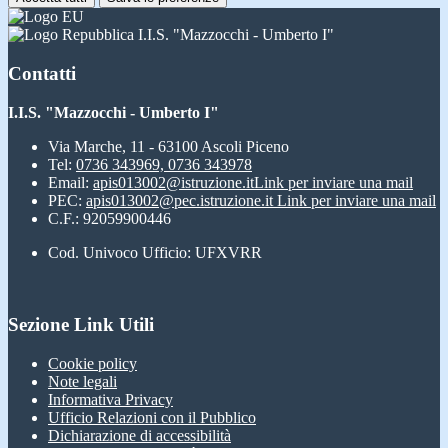
I.I.S. "Mazzocchi - Umberto I"
Contatti
I.I.S. "Mazzocchi - Umberto I"
Via Marche, 11 - 63100 Ascoli Piceno
Tel:
0736 343969, 0736 343978
Email:
apis013002@istruzione.it
Link per inviare una mail
PEC:
apis013002@pec.istruzione.it
Link per inviare una mail
C.F.: 92059900446
Cod. Univoco Ufficio: UFXVRR
Sezione Link Utili
Cookie policy
Note legali
Informativa Privacy
Ufficio Relazioni con il Pubblico
Dichiarazione di accessibilità