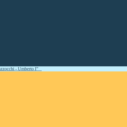
zzocchi - Umberto I”