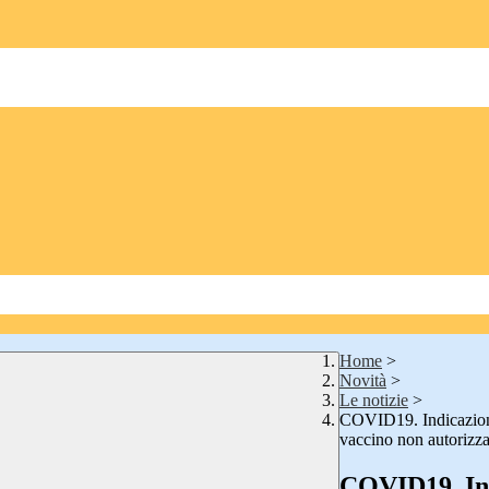
Home
>
Novità
>
Le notizie
>
COVID19. Indicazioni 
vaccino non autoriz
COVID19. Ind