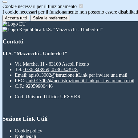
Cookie necessari per il funzionamento
I cookie necessari per il funzionamento non possono essere disabilitati.
Accetta tutti
Salva le preferenze
I.I.S. "Mazzocchi - Umberto I"
Contatti
I.I.S. "Mazzocchi - Umberto I"
Via Marche, 11 - 63100 Ascoli Piceno
Tel:
0736 343969, 0736 343978
Email:
apis013002@istruzione.it
Link per inviare una mail
PEC:
apis013002@pec.istruzione.it
Link per inviare una mail
C.F.: 92059900446
Cod. Univoco Ufficio: UFXVRR
Sezione Link Utili
Cookie policy
Note legali