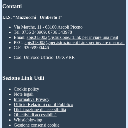
Contatti
I.I.S. "Mazzocchi - Umberto I"
Via Marche, 11 - 63100 Ascoli Piceno
Tel:
0736 343969, 0736 343978
Email:
apis013002@istruzione.it
Link per inviare una mail
PEC:
apis013002@pec.istruzione.it
Link per inviare una mail
C.F.: 92059900446
Cod. Univoco Ufficio: UFXVRR
Sezione Link Utili
Cookie policy
Note legali
Informativa Privacy
Ufficio Relazioni con il Pubblico
Dichiarazione di accessibilità
Obiettivi di accessibilità
Whistleblowing
Gestione consensi cookie