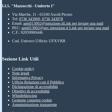
I.I.S. "Mazzocchi - Umberto I"
Via Marche, 11 - 63100 Ascoli Piceno
Tel:
0736 343969, 0736 343978
Email:
apis013002@istruzione.it
Link per inviare una mail
PEC:
apis013002@pec.istruzione.it
Link per inviare una mail
C.F.: 92059900446
Cod. Univoco Ufficio: UFXVRR
Sezione Link Utili
Cookie policy
Note legali
Informativa Privacy
Ufficio Relazioni con il Pubblico
Dichiarazione di accessibilità
Obiettivi di accessibilità
Whistleblowing
Gestione consensi cookie
Amministrazione trasparente