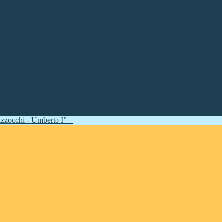
zzocchi - Umberto I”