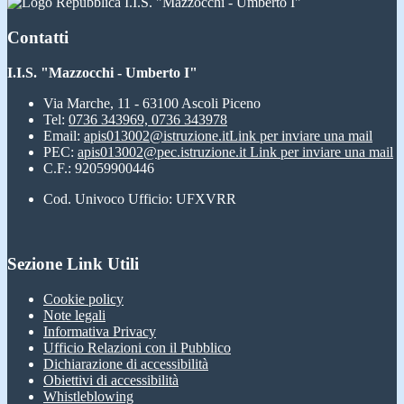
I.I.S. "Mazzocchi - Umberto I"
Contatti
I.I.S. "Mazzocchi - Umberto I"
Via Marche, 11 - 63100 Ascoli Piceno
Tel:
0736 343969, 0736 343978
Email:
apis013002@istruzione.it
Link per inviare una mail
PEC:
apis013002@pec.istruzione.it
Link per inviare una mail
C.F.: 92059900446
Cod. Univoco Ufficio: UFXVRR
Sezione Link Utili
Cookie policy
Note legali
Informativa Privacy
Ufficio Relazioni con il Pubblico
Dichiarazione di accessibilità
Obiettivi di accessibilità
Whistleblowing