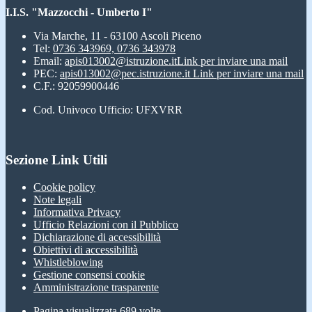
I.I.S. "Mazzocchi - Umberto I"
Via Marche, 11 - 63100 Ascoli Piceno
Tel:
0736 343969, 0736 343978
Email:
apis013002@istruzione.it
Link per inviare una mail
PEC:
apis013002@pec.istruzione.it
Link per inviare una mail
C.F.: 92059900446
Cod. Univoco Ufficio: UFXVRR
Sezione Link Utili
Cookie policy
Note legali
Informativa Privacy
Ufficio Relazioni con il Pubblico
Dichiarazione di accessibilità
Obiettivi di accessibilità
Whistleblowing
Gestione consensi cookie
Amministrazione trasparente
Pagina visualizzata
689
volte