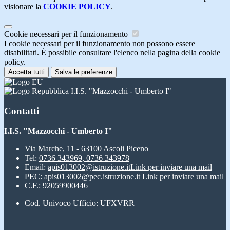
visionare la
COOKIE POLICY
.
Cookie necessari per il funzionamento
I cookie necessari per il funzionamento non possono essere
disabilitati. È possibile consultare l'elenco nella pagina della cookie
policy.
Accetta tutti
Salva le preferenze
I.I.S. "Mazzocchi - Umberto I"
Contatti
I.I.S. "Mazzocchi - Umberto I"
Via Marche, 11 - 63100 Ascoli Piceno
Tel:
0736 343969, 0736 343978
Email:
apis013002@istruzione.it
Link per inviare una mail
PEC:
apis013002@pec.istruzione.it
Link per inviare una mail
C.F.: 92059900446
Cod. Univoco Ufficio: UFXVRR