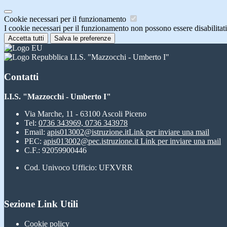
Cookie necessari per il funzionamento
I cookie necessari per il funzionamento non possono essere disabilitati.
Accetta tutti
Salva le preferenze
I.I.S. "Mazzocchi - Umberto I"
Contatti
I.I.S. "Mazzocchi - Umberto I"
Via Marche, 11 - 63100 Ascoli Piceno
Tel:
0736 343969, 0736 343978
Email:
apis013002@istruzione.it
Link per inviare una mail
PEC:
apis013002@pec.istruzione.it
Link per inviare una mail
C.F.: 92059900446
Cod. Univoco Ufficio: UFXVRR
Sezione Link Utili
Cookie policy