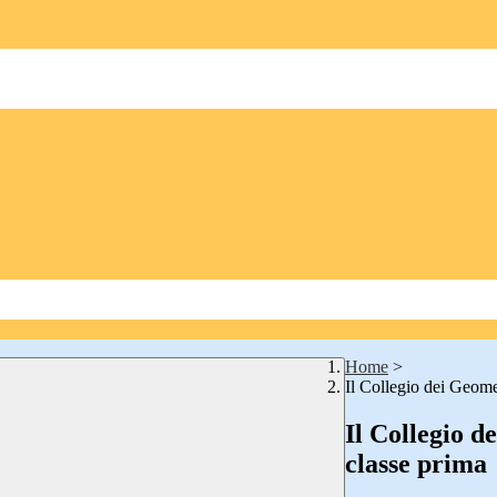
Home
>
Il Collegio dei Geomet
Il Collegio d
classe prima