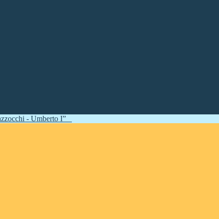
zzocchi - Umberto I”