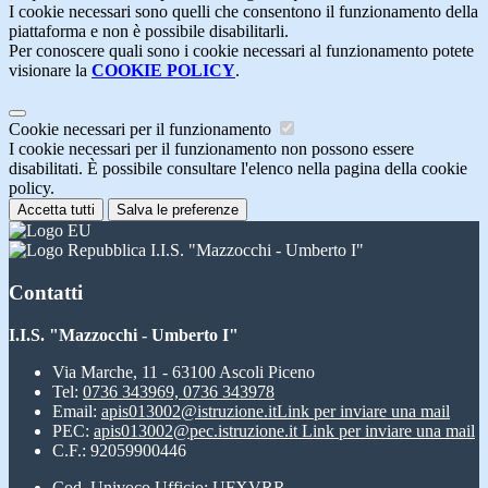
I cookie necessari sono quelli che consentono il funzionamento della
piattaforma e non è possibile disabilitarli.
Per conoscere quali sono i cookie necessari al funzionamento potete
visionare la
COOKIE POLICY
.
Cookie necessari per il funzionamento
I cookie necessari per il funzionamento non possono essere
disabilitati. È possibile consultare l'elenco nella pagina della cookie
policy.
Accetta tutti
Salva le preferenze
I.I.S. "Mazzocchi - Umberto I"
Contatti
I.I.S. "Mazzocchi - Umberto I"
Via Marche, 11 - 63100 Ascoli Piceno
Tel:
0736 343969, 0736 343978
Email:
apis013002@istruzione.it
Link per inviare una mail
PEC:
apis013002@pec.istruzione.it
Link per inviare una mail
C.F.: 92059900446
Cod. Univoco Ufficio: UFXVRR