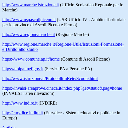
http://www.marche.istruzione.it
(Ufficio Scolastico Regonale per le
Marche)
http://www.uspascolipiceno.it
(USR Ufficio IV - Ambito Territoriale
per le province di Ascoli Piceno e Fermo)
http://www.regione.marche.it
(Regione Marche)
http://www.regione.marche.it/Regione-Utile/Istruzioni-Formazione-
e-Diritto-allo-studio
https://www.comune.ap.it/home
(Comune di Ascoli Piceno)
https://noipa.mef.gov.it
(Servizi PA a Persone PA)
http://www.istruzione.it/ProtocolliInRete/Scuole.html
https://invalsi-areaprove.cineca.it/index.php?get=static&pag=home
(INVALSI - area rilevazioni)
http://www.indire.it
(INDIRE)
http://eurydice.indire.it
(Eurydice - Sistemi educativi e politiche in
Europa)
Notizie