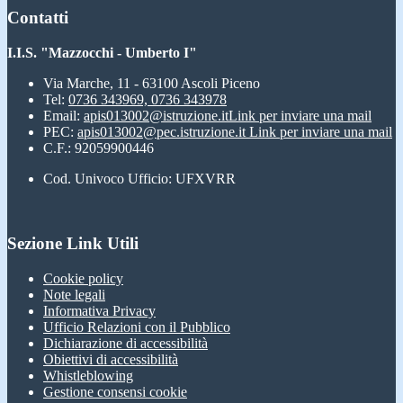
Contatti
I.I.S. "Mazzocchi - Umberto I"
Via Marche, 11 - 63100 Ascoli Piceno
Tel:
0736 343969, 0736 343978
Email:
apis013002@istruzione.it
Link per inviare una mail
PEC:
apis013002@pec.istruzione.it
Link per inviare una mail
C.F.: 92059900446
Cod. Univoco Ufficio: UFXVRR
Sezione Link Utili
Cookie policy
Note legali
Informativa Privacy
Ufficio Relazioni con il Pubblico
Dichiarazione di accessibilità
Obiettivi di accessibilità
Whistleblowing
Gestione consensi cookie