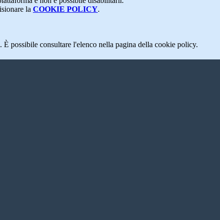
attaforma e non è possibile disabilitarli.
isionare la
COOKIE POLICY
.
 È possibile consultare l'elenco nella pagina della cookie policy.