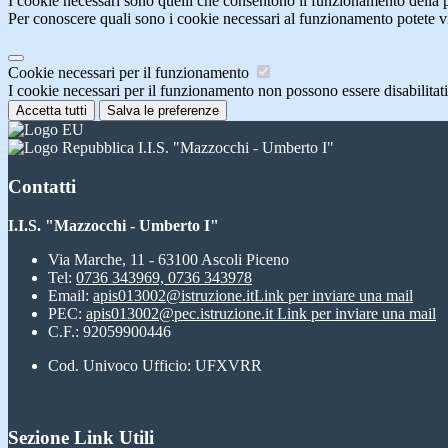
I cookie necessari sono quelli che consentono il funzionamento della pi
Per conoscere quali sono i cookie necessari al funzionamento potete v
Cookie necessari per il funzionamento
I cookie necessari per il funzionamento non possono essere disabilitati.
Accetta tutti
Salva le preferenze
I.I.S. "Mazzocchi - Umberto I"
Contatti
I.I.S. "Mazzocchi - Umberto I"
Via Marche, 11 - 63100 Ascoli Piceno
Tel:
0736 343969, 0736 343978
Email:
apis013002@istruzione.it
Link per inviare una mail
PEC:
apis013002@pec.istruzione.it
Link per inviare una mail
C.F.: 92059900446
Cod. Univoco Ufficio: UFXVRR
Sezione Link Utili