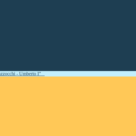
zzocchi - Umberto I”