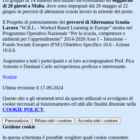
Un gruppo di 14 studenti dell'Istituto sta effettuando un
soggiorno
di 28 giorni a Malta
, dove sono impegnati dal 26 maggio al 22
giugno in percorsi di alternanza scuola lavoro in aziende del posto.
Il Progetto di potenziamento dei
percorsi di Alternanza Scuola-
Lavoro
“W.B.L: - Worked Based Learning in Europe” rientra nel
Programma Operativo Nazionale “Per la scuola, competenze e
ambienti per l’apprendimento” 2014-2020 Asse I – Istruzione –
Fondo Sociale Europeo (FSE) Obiettivo Specifico 10.6 - Azione
10.6.6.
Auguriamo a tutti i partecipanti e ai loro accompagnatori Prof. Pica
Antonio e Damiani Carlo un'esperienza proficua e interessante.
Notizie
Ultima revisione il 17-09-2024
Questo sito o gli strumenti terzi da questo utilizzati si avvalgono di
cookie necessari al funzionamento ed utili alle finalità illustrate nella
COOKIE POLICY
.
Personalizza
Rifiuta tutti
i cookies
Accetta tutti
i cookies
Gestione cookie
In questa schermata è possibile scegliere quali cookie consentire.