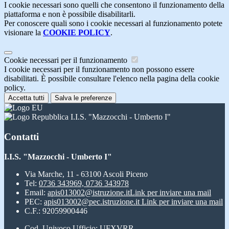
I cookie necessari sono quelli che consentono il funzionamento della
piattaforma e non è possibile disabilitarli.
Per conoscere quali sono i cookie necessari al funzionamento potete
visionare la
COOKIE POLICY
.
Cookie necessari per il funzionamento
I cookie necessari per il funzionamento non possono essere
disabilitati. È possibile consultare l'elenco nella pagina della cookie
policy.
Accetta tutti
Salva le preferenze
I.I.S. "Mazzocchi - Umberto I"
Contatti
I.I.S. "Mazzocchi - Umberto I"
Via Marche, 11 - 63100 Ascoli Piceno
Tel:
0736 343969, 0736 343978
Email:
apis013002@istruzione.it
Link per inviare una mail
PEC:
apis013002@pec.istruzione.it
Link per inviare una mail
C.F.: 92059900446
Cod. Univoco Ufficio: UFXVRR