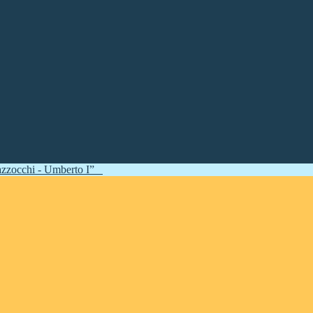
zzocchi - Umberto I”