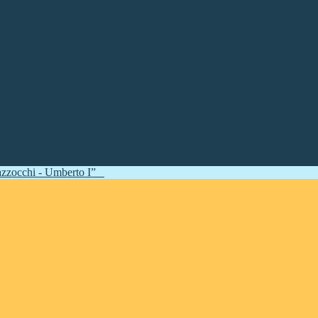
zzocchi - Umberto I”