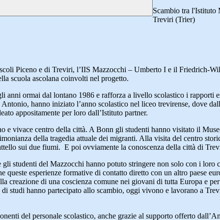
Scambio tra l'Istitut
Treviri (Trier)
i Ascoli Piceno e di Treviri, l’IIS Mazzocchi – Umberto I e il Friedrich
lla scuola ascolana coinvolti nel progetto.
 gli anni ormai dal lontano 1986 e rafforza a livello scolastico i rapporti es
Antonio, hanno iniziato l’anno scolastico nel liceo trevirense, dove dall
ato appositamente per loro dall’Istituto partner.
 vivace centro della città. A Bonn gli studenti hanno visitato il Museo
timonianza della tragedia attuale dei migranti. Alla visita del centro stor
ttello sui due fiumi. E poi ovviamente la conoscenza della città di Trevir
 gli studenti del Mazzocchi hanno potuto stringere non solo con i loro co
 che queste esperienze formative di contatto diretto con un altro paese e
re alla creazione di una coscienza comune nei giovani di tutta Europa e pe
di studi hanno partecipato allo scambio, oggi vivono e lavorano a Trevir
omponenti del personale scolastico, anche grazie al supporto offerto dal