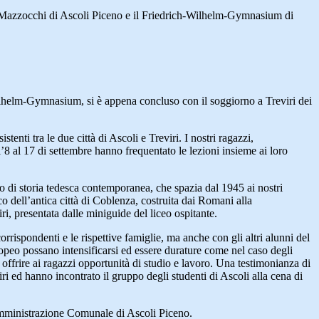
o Mazzocchi di Ascoli Piceno e il Friedrich-Wilhelm-Gymnasium di
-Wilhelm-Gymnasium, si è appena concluso con il soggiorno a Treviri dei
istenti tra le due città di Ascoli e Treviri. I nostri ragazzi,
’8 al 17 di settembre hanno frequentato le lezioni insieme ai loro
 di storia tedesca contemporanea, che spazia dal 1945 ai nostri
ico dell’antica città di Coblenza, costruita dai Romani alla
i, presentata dalle miniguide del liceo ospitante.
rrispondenti e le rispettive famiglie, ma anche con gli altri alunni del
uropeo possano intensificarsi ed essere durature come nel caso degli
r offrire ai ragazzi opportunità di studio e lavoro. Una testimonianza di
i ed hanno incontrato il gruppo degli studenti di Ascoli alla cena di
l’Amministrazione Comunale di Ascoli Piceno.