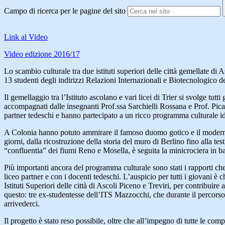
Campo di ricerca per le pagine del sito
Link al Video
Video edizione 2016/17
Lo scambio culturale tra due istituti superiori delle città gemellate d
13 studenti degli indirizzi Relazioni Internazionali e Biotecnologico de
Il gemellaggio tra l’Istituto ascolano e vari licei di Trier si svolge tutti
accompagnati dalle insegnanti Prof.ssa Sarchielli Rossana e Prof. Pica 
partner tedeschi e hanno partecipato a un ricco programma culturale ide
A Colonia hanno potuto ammirare il famoso duomo gotico e il moderno e
giorni, dalla ricostruzione della storia del muro di Berlino fino alla tes
“confluentia” dei fiumi Reno e Mosella, è seguita la minicrociera in ba
Più importanti ancora del programma culturale sono stati i rapporti che
liceo partner e con i docenti tedeschi. L’auspicio per tutti i giovani è
Istituti Superiori delle città di Ascoli Piceno e Treviri, per contribui
questo: tre ex-studentesse dell’ITS Mazzocchi, che durante il percorso 
arrivederci.
Il progetto è stato reso possibile, oltre che all’impegno di tutte le c