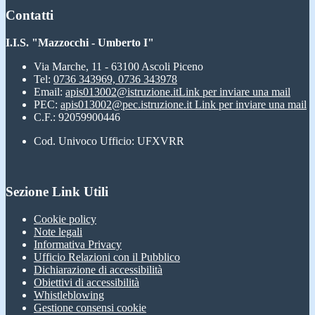
Contatti
I.I.S. "Mazzocchi - Umberto I"
Via Marche, 11 - 63100 Ascoli Piceno
Tel:
0736 343969, 0736 343978
Email:
apis013002@istruzione.it
Link per inviare una mail
PEC:
apis013002@pec.istruzione.it
Link per inviare una mail
C.F.: 92059900446
Cod. Univoco Ufficio: UFXVRR
Sezione Link Utili
Cookie policy
Note legali
Informativa Privacy
Ufficio Relazioni con il Pubblico
Dichiarazione di accessibilità
Obiettivi di accessibilità
Whistleblowing
Gestione consensi cookie