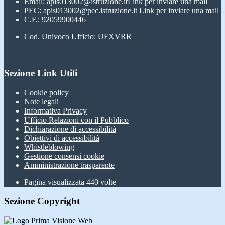
Email:
apis013002@istruzione.it
Link per inviare una mail
PEC:
apis013002@pec.istruzione.it
Link per inviare una mail
C.F.: 92059900446
Cod. Univoco Ufficio: UFXVRR
Sezione Link Utili
Cookie policy
Note legali
Informativa Privacy
Ufficio Relazioni con il Pubblico
Dichiarazione di accessibilità
Obiettivi di accessibilità
Whistleblowing
Gestione consensi cookie
Amministrazione trasparente
Pagina visualizzata
440
volte
Sezione Copyright