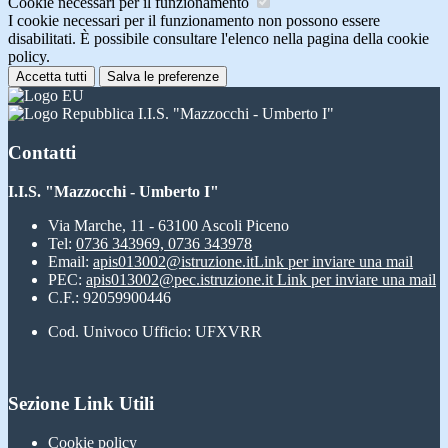
Cookie necessari per il funzionamento
I cookie necessari per il funzionamento non possono essere
disabilitati. È possibile consultare l'elenco nella pagina della cookie
policy.
Accetta tutti
Salva le preferenze
I.I.S. "Mazzocchi - Umberto I"
Contatti
I.I.S. "Mazzocchi - Umberto I"
Via Marche, 11 - 63100 Ascoli Piceno
Tel:
0736 343969, 0736 343978
Email:
apis013002@istruzione.it
Link per inviare una mail
PEC:
apis013002@pec.istruzione.it
Link per inviare una mail
C.F.: 92059900446
Cod. Univoco Ufficio: UFXVRR
Sezione Link Utili
Cookie policy