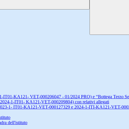
-1-IT01-KA121- VET-000206047 - 01/2024 PRO) e “Bottega Terzo S
2024-1-IT01- KA121-VET-000209804) con relativi allegati
” 2023-1- IT01-KA121-VET-000127329 e 2024-1-ITI-KA121-VET-00
tituto
ra dell'istituto