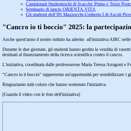
Campionati Studenteschi di Scacchi: Primo e Terzo Posto 
Seminario di lancio ORIENTA.VITA
Gli studenti dell’IIS Mazzocchi-Umberto I di Ascoli Pice
"Cancro io ti boccio" 2025: la partecipazio
Anche quest'anno i
l nostro istituto ha aderito all'iniziativa AIRC 
Durante le due giornate, gli studenti hanno gestito la vendita di vasetti
destinati al finanziamento della ricerca scientifica contro il cancro.
L'iniziativa, coordinata dalle professoresse Maria Teresa Arragoni e F
"Cancro io ti boccio" rappresenta un'opportunità per sensibilizzare i gi
Ringraziamo tutti coloro che hanno sostenuto l'iniziativa.
[Guarda il video con le foto dell'iniziativa]