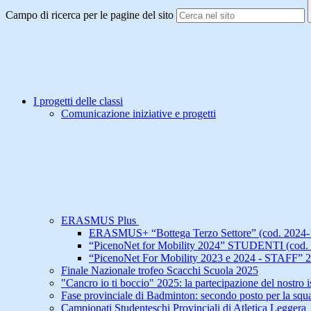
Campo di ricerca per le pagine del sito
I progetti delle classi
Comunicazione iniziative e progetti
ERASMUS Plus
ERASMUS+ “Bottega Terzo Settore” (cod. 2024
“PicenoNet for Mobility 2024” STUDENTI (cod. 
“PicenoNet For Mobility 2023 e 2024 - STAFF
Finale Nazionale trofeo Scacchi Scuola 2025
"Cancro io ti boccio" 2025: la partecipazione del nostro is
Fase provinciale di Badminton: secondo posto per la squad
Campionati Studenteschi Provinciali di Atletica Leggera