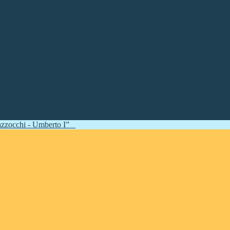
zzocchi - Umberto I”