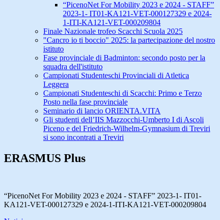
“PicenoNet For Mobility 2023 e 2024 - STAFF”
2023-1- IT01-KA121-VET-000127329 e 2024-
1-ITI-KA121-VET-000209804
Finale Nazionale trofeo Scacchi Scuola 2025
"Cancro io ti boccio" 2025: la partecipazione del nostro
istituto
Fase provinciale di Badminton: secondo posto per la
squadra dell'istituto
Campionati Studenteschi Provinciali di Atletica
Leggera
Campionati Studenteschi di Scacchi: Primo e Terzo
Posto nella fase provinciale
Seminario di lancio ORIENTA.VITA
Gli studenti dell’IIS Mazzocchi-Umberto I di Ascoli
Piceno e del Friedrich-Wilhelm-Gymnasium di Treviri
si sono incontrati a Treviri
ERASMUS Plus
“PicenoNet For Mobility 2023 e 2024 - STAFF” 2023-1- IT01-
KA121-VET-000127329 e 2024-1-ITI-KA121-VET-000209804