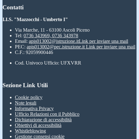
Contatti
I.I.S. "Mazzocchi - Umberto I"
Via Marche, 11 - 63100 Ascoli Piceno
Tel:
0736 343969, 0736 343978
Email:
apis013002@istruzione.it
Link per inviare una mail
PEC:
apis013002@pec.istruzione.it
Link per inviare una mail
C.F.: 92059900446
Cod. Univoco Ufficio: UFXVRR
Sezione Link Utili
Cookie policy
Note legali
Informativa Privacy
Ufficio Relazioni con il Pubblico
Dichiarazione di accessibilità
Obiettivi di accessibilità
Whistleblowing
Gestione consensi cookie