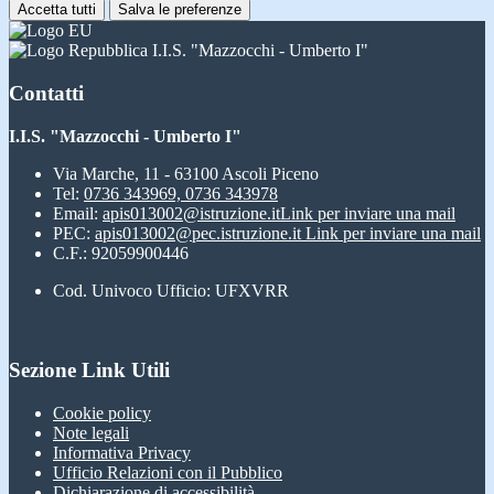
Accetta tutti
Salva le preferenze
I.I.S. "Mazzocchi - Umberto I"
Contatti
I.I.S. "Mazzocchi - Umberto I"
Via Marche, 11 - 63100 Ascoli Piceno
Tel:
0736 343969, 0736 343978
Email:
apis013002@istruzione.it
Link per inviare una mail
PEC:
apis013002@pec.istruzione.it
Link per inviare una mail
C.F.: 92059900446
Cod. Univoco Ufficio: UFXVRR
Sezione Link Utili
Cookie policy
Note legali
Informativa Privacy
Ufficio Relazioni con il Pubblico
Dichiarazione di accessibilità