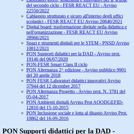
del secondo ciclo - FESR REACT EU - Avviso
22550/2022
Cablaggio strutturato e sicuro all'interno degli uffici
scolastici - FESR REACT EU Avviso 20840/2021
Digital board: trasformazione digitale nella didattica e
nell'organizzazione - FESR REACT EU Avviso
28966/2021
Spazi e strumenti digitali per le STEM - PNSD Avviso
10812/2021
PON Supporti didattici per la DAD - Avviso prot.
19146 del 06/07/2020
PON-FESR Smart Class II ciclo
PON Alternanza 2^ edizione - Avviso pubblico 9901
del 20 aprile 2018
PON FESR Laboratori didattici innovativi Avviso
37944 del 12 dicembre 2017
PON Alternanza Progetto - Avviso prot. N. 3781 del
05-04-2017
PON Ambienti digitali Avviso Prot AOODGEFID-
12810 del 15-10-2015
PON Inclusione sociale e lotta al disagio Avviso Prot.
10862 del 16-09-2016
PON Supporti didattici per la DAD -