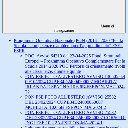
Menu di
navigazione
Programma Operativo Nazionale (PON) 2014 - 2020 “Per la
Scuola – competenze e ambienti per l’apprendimento” FSE -
FSER
POC_Avviso 64310 del 23-04-2025 Fondi Strutturali
Europei – Programma Operativo Complementare Per la
Scuola 2014-2020 POC Percorsi di orientamento rivolti
alle classi terze, quarte e quinte
PON FSE PCTO ALL'ESTERO AVVISO 136505 del
09/10/2024 CUP E34D24004200007 MOBILITA'
IRLANDA E SPAGNA 10.6.6B-FSEPON-MA-2024-
22
PON FSE PCTO ALL'ESTERO AVVISO 25532
DEL 23/02/2024 CUP E34D24000860007
MOBILITA' 10.6.6B-FSEPON-MA-2024-2
PON FSE PCTO ALL'ESTERO AVVISO 25532
DEL 23/02/2024 CUP E34D24000850007 CORSO DI
INGLESE 10.2.2A-FSEPON-MA-2024-1
Laboratori green, sostenibili e innovativi per le scuole