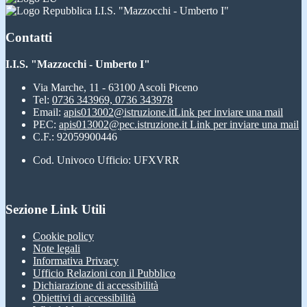
I.I.S. "Mazzocchi - Umberto I"
Contatti
I.I.S. "Mazzocchi - Umberto I"
Via Marche, 11 - 63100 Ascoli Piceno
Tel:
0736 343969, 0736 343978
Email:
apis013002@istruzione.it
Link per inviare una mail
PEC:
apis013002@pec.istruzione.it
Link per inviare una mail
C.F.: 92059900446
Cod. Univoco Ufficio: UFXVRR
Sezione Link Utili
Cookie policy
Note legali
Informativa Privacy
Ufficio Relazioni con il Pubblico
Dichiarazione di accessibilità
Obiettivi di accessibilità