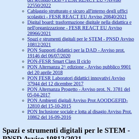
22550/2022
Cablaggio strutturato e sicuro all'interno degli uffici
scolastici - FESR REACT EU Avviso 20840/2021
Digital board: trasformazione digitale nella didattica e
nell'organizzazione - FESR REACT EU Avviso
28966/2021
Spazi e strumenti digitali per le STEM - PNSD Avviso
10812/2021
PON Supporti didattici per la DAD - Avviso prot.
19146 del 06/07/2020
PON-FESR Smart Class II ciclo
PON Alternanza 2^ edizione - Avviso pubblico 9901
del 20 aprile 2018
PON FESR Laboratori didattici innovativi Avviso
37944 del 12 dicembre 2017
PON Alternanza Progetto - Avviso prot. N. 3781 del
05-04-2017
PON Ambienti digitali Avviso Prot AOODGEFID-
12810 del 15-10-2015
PON Inclusione sociale e lotta al disagio Avviso Prot.
10862 del 16-09-2016
Spazi e strumenti digitali per le STEM -
PNSD Avviso 10812/2021