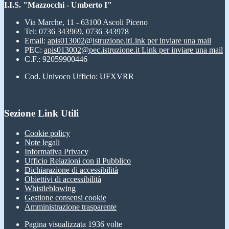
I.I.S. "Mazzocchi - Umberto I"
Via Marche, 11 - 63100 Ascoli Piceno
Tel:
0736 343969, 0736 343978
Email:
apis013002@istruzione.it
Link per inviare una mail
PEC:
apis013002@pec.istruzione.it
Link per inviare una mail
C.F.: 92059900446
Cod. Univoco Ufficio: UFXVRR
Sezione Link Utili
Cookie policy
Note legali
Informativa Privacy
Ufficio Relazioni con il Pubblico
Dichiarazione di accessibilità
Obiettivi di accessibilità
Whistleblowing
Gestione consensi cookie
Amministrazione trasparente
Pagina visualizzata
1936
volte