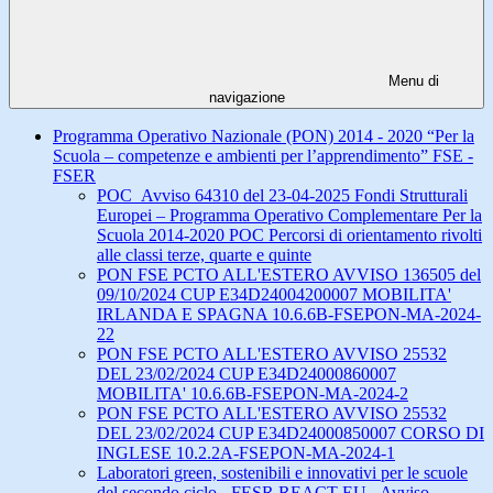
Menu di
navigazione
Programma Operativo Nazionale (PON) 2014 - 2020 “Per la
Scuola – competenze e ambienti per l’apprendimento” FSE -
FSER
POC_Avviso 64310 del 23-04-2025 Fondi Strutturali
Europei – Programma Operativo Complementare Per la
Scuola 2014-2020 POC Percorsi di orientamento rivolti
alle classi terze, quarte e quinte
PON FSE PCTO ALL'ESTERO AVVISO 136505 del
09/10/2024 CUP E34D24004200007 MOBILITA'
IRLANDA E SPAGNA 10.6.6B-FSEPON-MA-2024-
22
PON FSE PCTO ALL'ESTERO AVVISO 25532
DEL 23/02/2024 CUP E34D24000860007
MOBILITA' 10.6.6B-FSEPON-MA-2024-2
PON FSE PCTO ALL'ESTERO AVVISO 25532
DEL 23/02/2024 CUP E34D24000850007 CORSO DI
INGLESE 10.2.2A-FSEPON-MA-2024-1
Laboratori green, sostenibili e innovativi per le scuole
del secondo ciclo - FESR REACT EU - Avviso